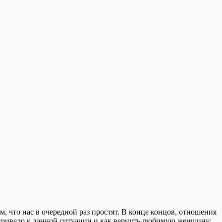
 что нас в очередной раз простят. В конце концов, отношения
о привело к данной ситуации и как вернуть любимую женщину: