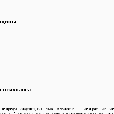
нщины
 психолога
ые предупреждения, испытываем чужое терпение и рассчитываем,
я» или «Я ухожу от тебя», начинаешь задумываться над тем, чт