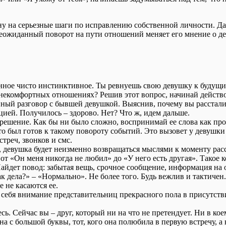
у на серьезные шаги по исправлению собственной личности. Даж
еожиданный поворот на пути отношений меняет его мнение о деву
нное чисто инстинктивное. Ты ревнуешь свою девушку к будущи
 некомфортных отношениях? Решив этот вопрос, начинай действо
нный разговор с бывшей девушкой. Выяснив, почему вы расстал
ией. Получилось – здорово. Нет? Что ж, идем дальше.
решение. Как бы ни было сложно, воспринимай ее слова как прос
о был готов к такому повороту событий. Это вызовет у девушки 
стреч, звонков и смс.
 девушка будет неизменно возвращаться мыслями к моменту расс
 от «Он меня никогда не любил» до «У него есть другая». Такое
йдет повод: забытая вещь, срочное сообщение, информация на 
 дела?» – «Нормально». Не более того. Будь вежлив и тактичен.
е не касаются ее.
себя внимание представительниц прекрасного пола в присутстви
ь. Сейчас вы – друг, который ни на что не претендует. Ни в ко
с большой буквы, тот, кого она полюбила в первую встречу, а н