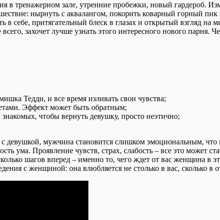
ия в тренажерном зале, утренние пробежки, новый гардероб. И
шествие: нырнуть с аквалангом, покорить коварный горный пик 
ь в себе, притягательный блеск в глазах и открытый взгляд на 
е всего, захочет лучше узнать этого интересного нового парня. Ч
мишка Тедди, и все время изливать свои чувства;
цветами. Эффект может быть обратным;
 знакомых, чтобы вернуть девушку, просто неэтично;
 с девушкой, мужчина становится слишком эмоциональным, что п
ность ума. Проявление чувств, страх, слабость – все это может с
колько шагов вперед – именно то, чего ждет от вас женщина в эт
ения с женщиной: она влюбляется не столько в вас, сколько в о