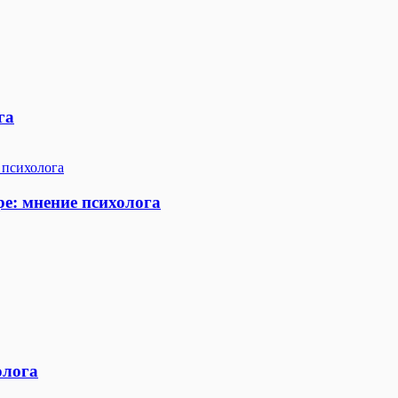
га
ре: мнение психолога
олога