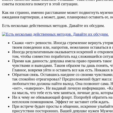
советы психолога помогут в этой ситуации.
Как ни странно, именно расставание может подвигнуть мужчин
ожидания партнерши, а может, даже, планировал оставить ее, н
Есть несколько действенных методов. Давайте их обсудим.
Скажи «нет» ревности. Иногда стремление вернуть утеря
твоем поведении или, напротив, нежелании оставаться в
Иногда результативным оказывается искрений и открове
том, чтобы совместно поработать над сложившейся ситуац
Прими как данность: девушка имела право принять такое 
чувствами и выводами. Таким образом ты дашь понять, чт
Главное, вовремя уйти и оставить все как есть. Никаких в
Обратная связь. Оставшись наедине со своими чувствами,
так спокойно отреагировал? Предположений будет масса:
любопытство должны найти выход. Она позвонит сама. На
«нет», «наверное». Не выдавай личную информацию. «Как
на мысль, что тебе есть чем заняться, личные дела, которы
Ни к чему не обязывающий флирт. Попробуй обратить на 
неплохим помощником. Эффект не заставит себя ждать.
При встрече будьте просты в общении, искренне улыбайтес
присутствии посторонних. Вашей девушке нужен Мужчина 