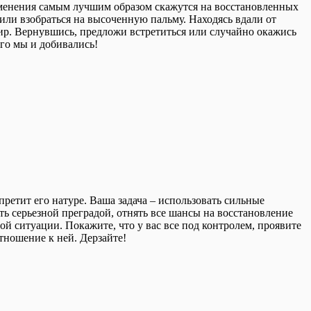
зменения самым лучшим образом скажутся на восстановленных
или взобраться на высоченную пальму. Находясь вдали от
мир. Вернувшись, предложи встретиться или случайно окажись
его мы и добивались!
ретит его натуре. Ваша задача – использовать сильные
тать серьезной преградой, отнять все шансы на восстановление
ой ситуации. Покажите, что у вас все под контролем, проявите
тношение к ней. Дерзайте!