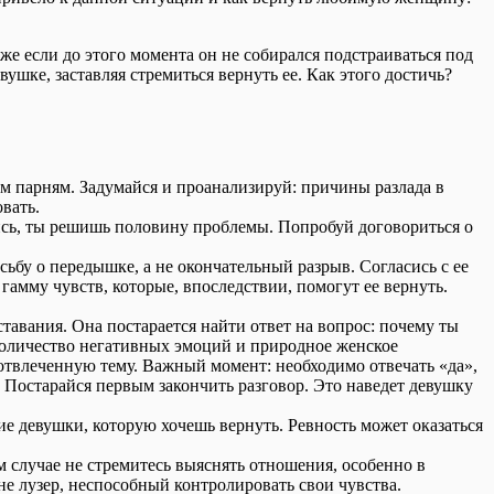
е если до этого момента он не собирался подстраиваться под
шке, заставляя стремиться вернуть ее. Как этого достичь?
м парням. Задумайся и проанализируй: причины разлада в
вать.
ись, ты решишь половину проблемы. Попробуй договориться о
ьбу о передышке, а не окончательный разрыв. Согласись с ее
гамму чувств, которые, впоследствии, помогут ее вернуть.
тавания. Она постарается найти ответ на вопрос: почему ты
 количество негативных эмоций и природное женское
отвлеченную тему. Важный момент: необходимо отвечать «да»,
 Постарайся первым закончить разговор. Это наведет девушку
е девушки, которую хочешь вернуть. Ревность может оказаться
ем случае не стремитесь выяснять отношения, особенно в
е лузер, неспособный контролировать свои чувства.