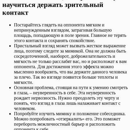
научиться держать зрительный
контакт
Постарайтесь глядеть на оппонента мягким и
непринужденным взглядом, затрагивая большую
площадь, попадающую в поле зрения. Главное не терять
этого контакта и сохранять спокойствие.
Пристальный взгляд может вызвать жесткое выражение
лица, поэтому следите за мимикой. Она не должна быть
сосредоточенной, наоборот, доброжелательность и
мягкость не только расслабят вас, но и расположат к вам
оппонента. Для достижения этого эффекта можно
мысленно вообразить, что вы держите данного человека
за плечо. Так во взгляде появится больше теплоты и
мягкости.
Основная проблема, стоящая на пути к умению смотреть
в глаза, – неуверенность в себе. Эта неуверенность
рождает нервозность. Нужно преодолеть эту черту и
понять, что взгляд в глаза лишь налаживает контакт с
человеком.
Попробуйте изучить мимику и положение собеседника.
Можно попробовать «отзеркалить» его. Это поможет
перебороть межличностный барьер и расположить
оппонента к себе.