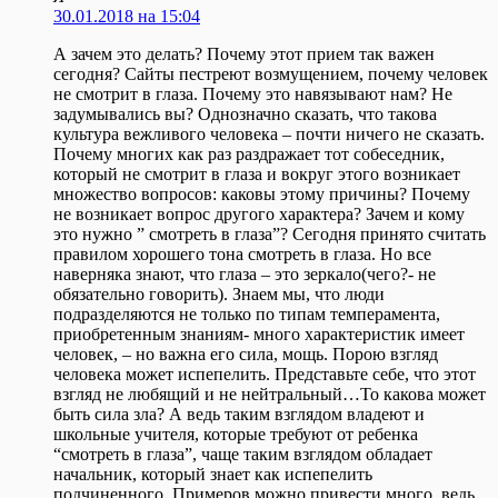
30.01.2018 на 15:04
А зачем это делать? Почему этот прием так важен
сегодня? Сайты пестреют возмущением, почему человек
не смотрит в глаза. Почему это навязывают нам? Не
задумывались вы? Однозначно сказать, что такова
культура вежливого человека – почти ничего не сказать.
Почему многих как раз раздражает тот собеседник,
который не смотрит в глаза и вокруг этого возникает
множество вопросов: каковы этому причины? Почему
не возникает вопрос другого характера? Зачем и кому
это нужно ” смотреть в глаза”? Сегодня принято считать
правилом хорошего тона смотреть в глаза. Но все
наверняка знают, что глаза – это зеркало(чего?- не
обязательно говорить). Знаем мы, что люди
подразделяются не только по типам темперамента,
приобретенным знаниям- много характеристик имеет
человек, – но важна его сила, мощь. Порою взгляд
человека может испепелить. Представьте себе, что этот
взгляд не любящий и не нейтральный…То какова может
быть сила зла? А ведь таким взглядом владеют и
школьные учителя, которые требуют от ребенка
“смотреть в глаза”, чаще таким взглядом обладает
начальник, который знает как испепелить
подчиненного. Примеров можно привести много, ведь