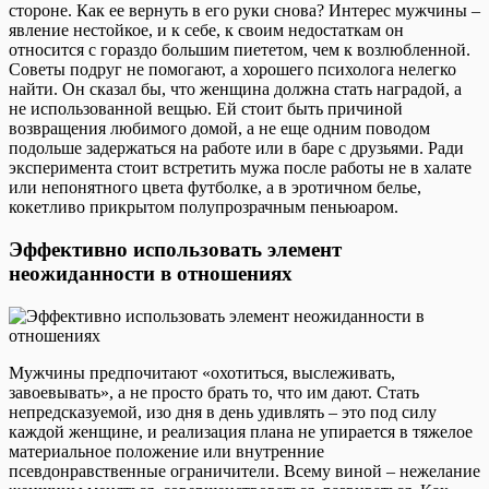
стороне. Как ее вернуть в его руки снова? Интерес мужчины –
явление нестойкое, и к себе, к своим недостаткам он
относится с гораздо большим пиететом, чем к возлюбленной.
Советы подруг не помогают, а хорошего психолога нелегко
найти. Он сказал бы, что женщина должна стать наградой, а
не использованной вещью. Ей стоит быть причиной
возвращения любимого домой, а не еще одним поводом
подольше задержаться на работе или в баре с друзьями. Ради
эксперимента стоит встретить мужа после работы не в халате
или непонятного цвета футболке, а в эротичном белье,
кокетливо прикрытом полупрозрачным пеньюаром.
Эффективно использовать элемент
неожиданности в отношениях
Мужчины предпочитают «охотиться, выслеживать,
завоевывать», а не просто брать то, что им дают. Стать
непредсказуемой, изо дня в день удивлять – это под силу
каждой женщине, и реализация плана не упирается в тяжелое
материальное положение или внутренние
псевдонравственные ограничители. Всему виной – нежелание