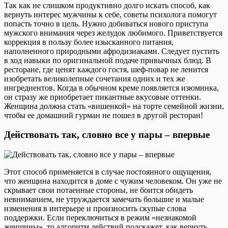
Так как не слишком продуктивно долго искать способ, как
вернуть интерес мужчины к себе, советы психолога помогут
попасть точно в цель. Нужно добиваться нового приступа
мужского внимания через желудок любимого. Приветствуется
коррекция в пользу более изысканного питания,
наполненного природными афродизиаками. Следует пустить
в ход навыки по оригинальной подаче привычных блюд. В
ресторане, где ценят каждого гостя, шеф-повар не ленится
изобретать великолепные сочетания одних и тех же
ингредиентов. Когда в обычном креме появляется изюминка,
он стразу же приобретает пикантные вкусовые оттенки.
Женщина должна стать «вишенкой» на торте семейной жизни,
чтобы ее домашний гурман не пошел в другой ресторан!
Действовать так, словно все у пары – впервые
Этот способ применяется в случае постоянного ощущения,
что женщина находится в доме с чужим человеком. Он уже не
скрывает свои потаенные стороны, не боится обидеть
невниманием, не утруждается замечать большие и малые
изменения в интерьере и произносить скупые слова
поддержки. Если переключиться в режим «незнакомой
женщины», то алгоритм действий подскажет, как вернуть