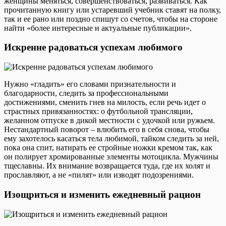
женщины меняться, совершенствоваться, развиваться. Как
прочитанную книгу или устаревший учебник ставят на полку,
так и ее рано или поздно спишут со счетов, чтобы на стороне
найти «более интересные и актуальные публикации».
Искренне радоваться успехам любимого
Нужно «гладить» его словами признательности и
благодарности, следить за профессиональными
достижениями, сменить гнев на милость, если речь идет о
страстных привязанностях: о футбольной трансляции,
желанном отпуске в дикой местности с удочкой или ружьем.
Нестандартный поворот – влюбить его в себя снова, чтобы
ему захотелось касаться тела любимой, тайком следить за ней,
пока она спит, натирать ее стройные ножки кремом так, как
он полирует хромированные элементы мотоцикла. Мужчины
тщеславны. Их внимание возвращается туда, где их холят и
прославляют, а не «пилят» или изводят подозрениями.
Изощриться и изменить ежедневный рацион