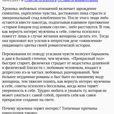
Хроника любовных отношений включает зарождение
симпатии, укрепление чувства, достижение пика страсти и
эмоциональный спад влюбленности. После этого люди либо
остаются вместе навсегда, подпитывая взаимное притяжение
«старым блюдом под новым соусом», либо расстаются. В том,
как вернуть интерес мужчины к себе, советы психолога
помогут лишь в случае желания женщины сделать это. Тогда
она приложит все усилия в непростом деле «оживления»
увядающего цветка своей романтической истории.
Переживания по поводу угасания чувств волнуют барышень
и дам в большей степени, чем мужчин. «Прекрасный пол»
быстрее стареет, физически страдает от недостатка душевной
и физической близости с любимым человеком, впадает в
депрессию из-за частых любовных разочарований. Чем
больнее неудачные романы и быт бьют по внешнему виду
женщины, тем тяжелее понять, как вернуть интерес мужчины
к себе, советы психолога бессильны, когда жена теряет
уверенность в себе. Трудно любить и уважать ту, которая не
может ужиться с самой собой, принять себя как самое
прекрасное создание на свете.
Почему мужчина теряет интерес? Типичные причины
равнодушия таковы: