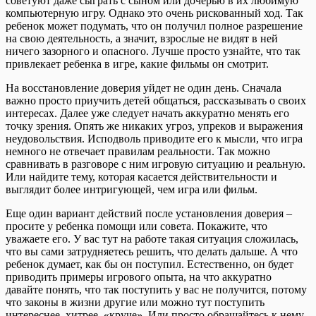
советуют даже сыграть с сыном или дочерью в их любимую
компьютерную игру. Однако это очень рискованный ход. Так
ребенок может подумать, что он получил полное разрешение
на свою деятельность, а значит, взрослые не видят в ней
ничего зазорного и опасного. Лучше просто узнайте, что так
привлекает ребенка в игре, какие фильмы он смотрит.
На восстановление доверия уйдет не один день. Сначала
важно просто приучить детей общаться, рассказывать о своих
интересах. Далее уже следует начать аккуратно менять его
точку зрения. Опять же никаких угроз, упреков и выражения
неудовольствия. Исподволь приводите его к мысли, что игра
немного не отвечает правилам реальности. Так можно
сравнивать в разговоре с ним игровую ситуацию и реальную.
Или найдите тему, которая касается действительности и
выглядит более интригующей, чем игра или фильм.
Еще один вариант действий после установления доверия –
просите у ребенка помощи или совета. Покажите, что
уважаете его. У вас тут на работе такая ситуация сложилась,
что вы сами затрудняетесь решить, что делать дальше. А что
ребенок думает, как бы он поступил. Естественно, он будет
приводить примеры игрового опыта, на что аккуратно
давайте понять, что так поступить у вас не получится, потому
что законы в жизни другие или можно тут поступить
интереснее, хитрее, «круче». Или просто обращайтесь к нему,