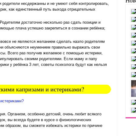
Нов
и родители несдержанны и не умеют себя контролировать,
крик, как единственный путь выхода отрицательных
Родителям достаточно несколько раз сдать позиции и
омощью плача успешно закрепиться в сознании ребёнка;
т вовсе не являются желанием сделать назло родителям
 они объясняются неумением правильно выражать свои
ссы. Всего раз получив желаемое с помощью истерики,
ипулировать своими родителями. Если маму и папу
ики у ребёнка 3 лет, советы психолога будут как нельзя
тскими капризами и истериками?
ня. Организм, особенно детский, очень любит всякого
к, вы всегда будете в курсе о физиологических
ким образом, вы сможете избежать истерики по причине