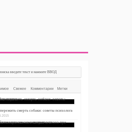
имое
Свежее
Комментарии
Метки
 пережить смерть собаки: советы психолога
6.2015