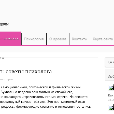
нщины
 психолога
Психология
О проекте
Контакты
Карта сайта
т: советы психолога
Люб
мментарий
 В эмоциональной, психической и физической жизни
 Буквально недавно ваш малыш из спокойного,
Как
но кричащего и требовательного монстрика. Не спешите
03.0
пресловутый кризис трёх лет. Это неотъемлемый этап
о процессы, формирующие сознание и отношения, остались