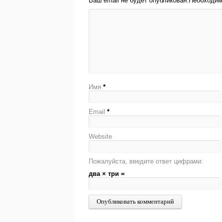
Ваш email не будет опубликован.Необходи
Имя
*
Email
*
Website
Пожалуйста, введите ответ цифрами:
два × три =