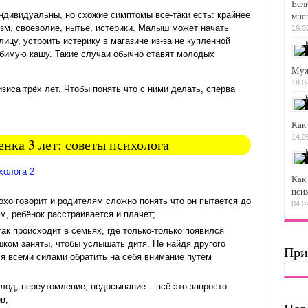
Если
ндивидуальны, но схожие симптомы всё-таки есть: крайнее
мне
зм, своеволие, нытьё, истерики. Малыш может начать
19.0
лицу, устроить истерику в магазине из-за не купленной
юбимую кашу. Такие случаи обычно ставят молодых
Муж 
18.0
зиса трёх лет. Чтобы понять что с ними делать, сперва
Как
14.0
енка 3 лет: советы психолога
Как 
пси
хо говорит и родителям сложно понять что он пытается до
04.0
м, ребёнок расстраивается и плачет;
к происходит в семьях, где только-только появился
ком заняты, чтобы услышать дитя. Не найдя другого
При
я всеми силами обратить на себя внимание путём
лод, переутомление, недосыпание – всё это запросто
в;