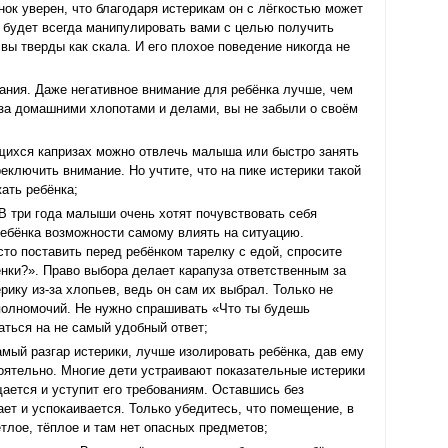
ок уверен, что благодаря истерикам он с лёгкостью может
 будет всегда манипулировать вами с целью получить
вы тверды как скала. И его плохое поведение никогда не
ания. Даже негативное внимание для ребёнка лучше, чем
 за домашними хлопотами и делами, вы не забыли о своём
щихся капризах можно отвлечь малыша или быстро занять
еключить внимание. Но учтите, что на пике истерики такой
ать ребёнка;
В три года малыши очень хотят почувствовать себя
ебёнка возможности самому влиять на ситуацию.
сто поставить перед ребёнком тарелку с едой, спросите
нки?». Право выбора делает карапуза ответственным за
рику из-за хлопьев, ведь он сам их выбрал. Только не
полномочий. Не нужно спрашивать «Что ты будешь
аться на не самый удобный ответ;
амый разгар истерики, лучше изолировать ребёнка, дав ему
оятельно. Многие дети устраивают показательные истерики
щается и уступит его требованиям. Оставшись без
ает и успокаивается. Только убедитесь, что помещение, в
етлое, тёплое и там нет опасных предметов;