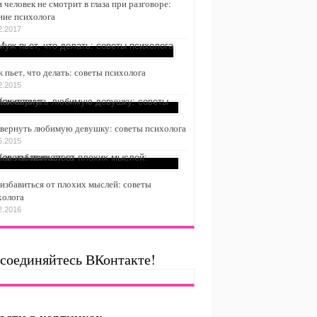
 человек не смотрит в глаза при разговоре:
ние психолога
2.2017
пьет, что делать: советы психолога
2.2015
 вернуть любимую девушку: советы психолога
5.2015
избавиться от плохих мыслей: советы
холога
2.2016
соединяйтесь ВКонтакте!