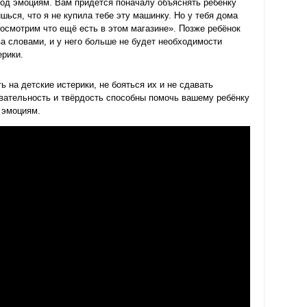
ход эмоциям. Вам придётся поначалу объяснять ребёнку
ишься, что я не купила тебе эту машинку. Но у тебя дома
посмотрим что ещё есть в этом магазине». Позже ребёнок
а словами, и у него больше не будет необходимости
рики.
 на детские истерики, не бояться их и не сдавать
овательность и твёрдость способны помочь вашему ребёнку
 эмоциям.