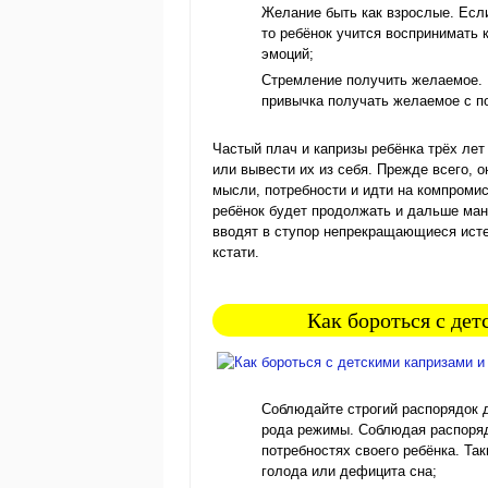
Желание быть как взрослые. Есл
то ребёнок учится воспринимать 
эмоций;
Стремление получить желаемое. 
привычка получать желаемое с п
Частый плач и капризы ребёнка трёх ле
или вывести их из себя. Прежде всего,
мысли, потребности и идти на компроми
ребёнок будет продолжать и дальше ман
вводят в ступор непрекращающиеся истер
кстати.
Как бороться с де
Соблюдайте строгий распорядок д
рода режимы. Соблюдая распорядо
потребностях своего ребёнка. Та
голода или дефицита сна;