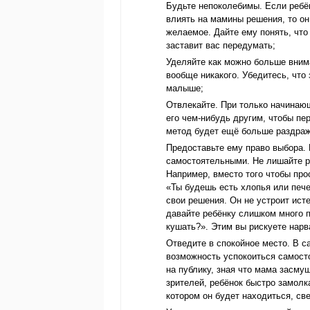
Будьте непоколебимы. Если ребён
влиять на мамины решения, то он
желаемое. Дайте ему понять, что 
заставит вас передумать;
Уделяйте как можно больше вним
вообще никакого. Убедитесь, что
малыше;
Отвлекайте. При только начинаю
его чем-нибудь другим, чтобы пер
метод будет ещё больше раздраж
Предоставьте ему право выбора. 
самостоятельными. Не лишайте р
Например, вместо того чтобы про
«Ты будешь есть хлопья или пече
свои решения. Он не устроит исте
давайте ребёнку слишком много 
кушать?». Этим вы рискуете нарв
Отведите в спокойное место. В с
возможность успокоиться самост
на публику, зная что мама засму
зрителей, ребёнок быстро замолк
котором он будет находиться, св