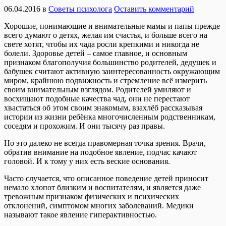
06.04.2016
в
Советы психолога
Оставить комментарий
Хорошие, понимающие и внимательные мамы и папы прежде
всего думают о детях, желая им счастья, и больше всего на
свете хотят, чтобы их чада росли крепкими и никогда не
болели. Здоровье детей – самое главное, и основным
признаком благополучия большинство родителей, дедушек и
бабушек считают активную заинтересованность окружающим
миром, крайнюю подвижность и стремление всё измерить
своим внимательным взглядом. Родителей умиляют и
восхищают подобные качества чад, они не перестают
хвастаться об этом своим знакомым, взахлёб рассказывая
истории из жизни ребёнка многочисленным родственникам,
соседям и прохожим. И они тысячу раз правы.
Но это далеко не всегда правомерная точка зрения. Врачи,
обратив внимание на подобное явление, подчас качают
головой. И к тому у них есть веские основания.
Часто случается, что описанное поведение детей приносит
немало хлопот близким и воспитателям, и является даже
тревожным признаком физических и психических
отклонений, симптомом многих заболеваний. Медики
называют такое явление гиперактивностью.